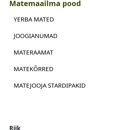
Matemaailma pood
YERBA MATED
JOOGIANUMAD
MATERAAMAT
MATEKÕRRED
MATEJOOJA STARDIPAKID
Riik