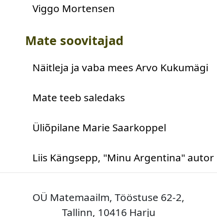
Viggo Mortensen
Mate soovitajad
Näitleja ja vaba mees Arvo Kukumägi
Mate teeb saledaks
Üliõpilane Marie Saarkoppel
Liis Kängsepp, "Minu Argentina" autor
OÜ Matemaailm, Tööstuse 62-2,
Tallinn, 10416 Harju